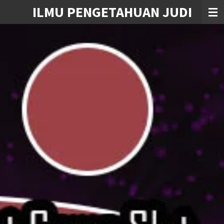
ILMU PENGETAHUAN JUDI
Skip
to
main
content