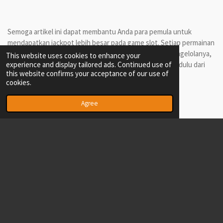
Semoga artikel ini dapat membantu Anda para pemula untuk
mendapatkan jackpot lebih besar pada game slot. Setiap permainan
juga akan tergantung pada Anda semua, bagaimana mengelolanya,
This website uses cookies to enhance your
baik dalam waktu, keuangan, emosi dan lain-lain. Sekian dulu dari
experience and display tailored ads. Continued use of
this website confirms your acceptance of our use of
kami, salam hangat dari sang ilmuan judi online.
cookies.
Agree
Create Your Own Website With
Webador
© 2021 - 2026 ilmu pengetahuan judi
Powered by
Webador